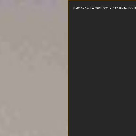
BARS
AMARO
FARM
WHO WE ARE
CATERING
BOO