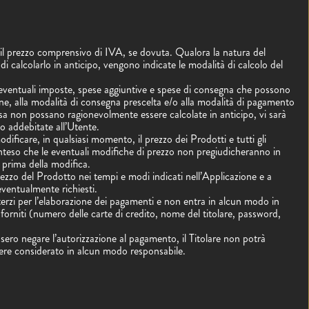
il prezzo comprensivo di IVA, se dovuta. Qualora la natura del
di calcolarlo in anticipo, vengono indicate le modalità di calcolo del
e eventuali imposte, spese aggiuntive e spese di consegna che possono
ione, alla modalità di consegna prescelta e/o alla modalità di pagamento
pesa non possano ragionevolmente essere calcolate in anticipo, vi sarà
no addebitate all’Utente.
 modificare, in qualsiasi momento, il prezzo dei Prodotti e tutti gli
 inteso che le eventuali modifiche di prezzo non pregiudicheranno in
i prima della modifica.
rezzo del Prodotto nei tempi e modi indicati nell’Applicazione e a
eventualmente richiesti.
 terzi per l’elaborazione dei pagamenti e non entra in alcun modo in
forniti (numero delle carte di credito, nome del titolare, password,
sero negare l’autorizzazione al pagamento, il Titolare non potrà
sere considerato in alcun modo responsabile.