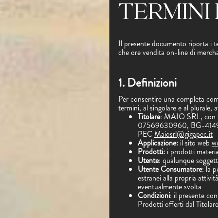
TERMINI 
Il presente documento riporta i te
che ore vendita on-line di merchan
1. Definizioni
Per consentire una completa compr
termini, al singolare e al plurale, 
Titolare
: MAIO SRL, con se
07569630960, BG-414954, 
PEC
Maiosrl@gigapec.it
Applicazione:
il sito
web
w
Prodotti:
i prodotti materia
Utente
: qualunque soggett
Utente Consumatore
: la 
estranei alla propria attivi
eventualmente svolta
Condizioni
: il presente con
Prodotti offerti dal Titolar