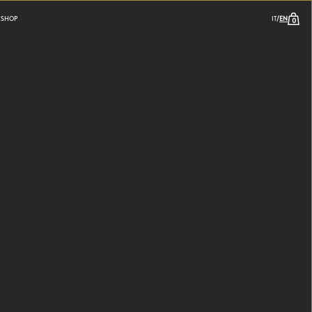
/
K
SHOP
IT
EN
0