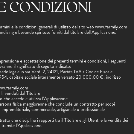
E CONDIZIONI
rmini e le condizioni generali di utilizzo del sito web www.farmily.com
dising e bevande spiritose forniti dal titolare dell'Applicazione.
ensione e accettazione dei presenti termini e condizioni, i seguenti
avranno il significato di seguito indicato:
de legale in via Verdi 2, 24121, Partita IVA / Codice Fiscale
capitale sociale interamente versato 20.000,00 €, indirizzo
ww.farmily.com
li, venduti dal Titolare
o che accede e utilizza l’Applicazione
persona fisica maggiorenne che conclude un contratto per scopi
tà imprenditoriale, commerciale, artigianale o professionale
tratto che disciplina i rapporti tra il Titolare e gli Utenti e la vendita dei
e tramite l’Applicazione.