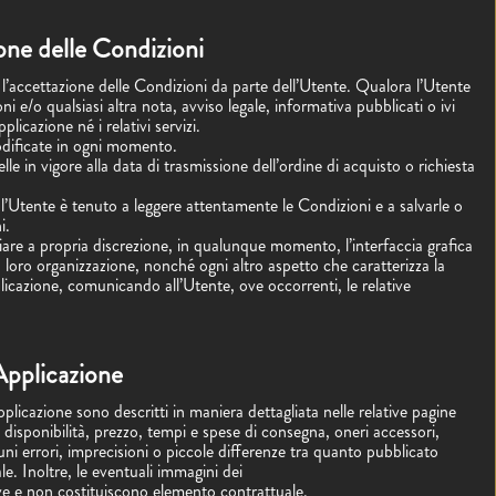
one delle Condizioni
l’accettazione delle Condizioni da parte dell’Utente. Qualora l’Utente
i e/o qualsiasi altra nota, avviso legale, informativa pubblicati o ivi
plicazione né i relativi servizi.
dificate in ogni momento.
le in vigore alla data di trasmissione dell’ordine di acquisto o richiesta
, l’Utente è tenuto a leggere attentamente le Condizioni e a salvarle o
i.
 variare a propria discrezione, in qualunque momento, l’interfaccia grafica
a loro organizzazione, nonché ogni altro aspetto che caratterizza la
plicazione, comunicando all’Utente, ove occorrenti, le relative
Applicazione
Applicazione sono descritti in maniera dettagliata nelle relative pagine
, disponibilità, prezzo, tempi e spese di consegna, oneri accessori,
uni errori, imprecisioni o piccole differenze tra quanto pubblicato
le. Inoltre, le eventuali immagini dei
ve e non costituiscono elemento contrattuale.