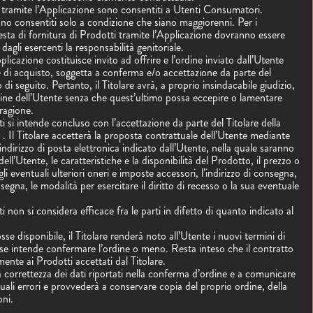
i tramite l’Applicazione sono consentiti a Utenti Consumatori.
sono consentiti solo a condizione che siano maggiorenni. Per i
esta di fornitura di Prodotti tramite l’Applicazione dovranno essere
o dagli esercenti la responsabilità genitoriale.
plicazione costituisce invito ad offrire e l’ordine inviato dall’Utente
 di acquisto, soggetta a conferma e/o accettazione da parte del
di seguito. Pertanto, il Titolare avrà, a proprio insindacabile giudizio,
ordine dell’Utente senza che quest’ultimo possa eccepire o lamentare
 ragione.
ti si intende concluso con l’accettazione da parte del Titolare della
. Il Titolare accetterà la proposta contrattuale dell’Utente mediante
’indirizzo di posta elettronica indicato dall’Utente, nella quale saranno
i dell’Utente, le caratteristiche e la disponibilità del Prodotto, il prezzo o
gli eventuali ulteriori oneri e imposte accessori, l’indirizzo di consegna,
segna, le modalità per esercitare il diritto di recesso o la sua eventuale
i non si considera efficace fra le parti in difetto di quanto indicato al
se disponibile, il Titolare renderà noto all’Utente i nuovi termini di
se intende confermare l’ordine o meno. Resta inteso che il contratto
mente ai Prodotti accettati dal Titolare.
a correttezza dei dati riportati nella conferma d’ordine e a comunicare
ali errori e provvederà a conservare copia del proprio ordine, della
oni.